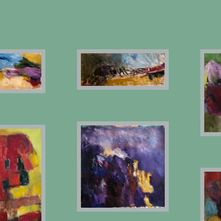
30X65 CM
5 CM
60X65 CM
97 CM