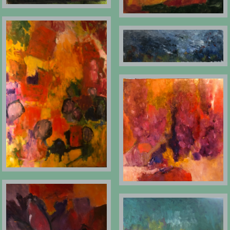
36X120 CM
130X97 CM
60X65 CM